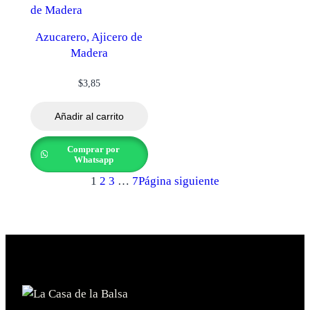
Azucarero, Ajicero de
Madera
$
3,85
Añadir al carrito
Comprar por
Whatsapp
1
2
3
…
7
Página siguiente