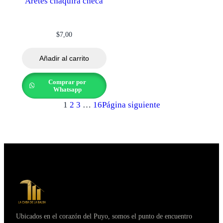
Aretes chaquira checa
$
7,00
Añadir al carrito
Comprar por
Whatsapp
1
2
3
…
16
Página siguiente
Ubicados en el corazón del Puyo, somos el punto de encuentro