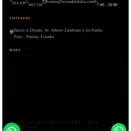
ventas@lacasadelabalsa.com
014 439
043 530
7:00 - 20:00
VISÍTANOS
Barrio el Dorado, Av. Alberto Zambrano y los Pindos
Puyo - Pastaza, Ecuador
MAPA
© 2026 LA CASA DE LA BALSA • ARTE
AMAZÓNICO