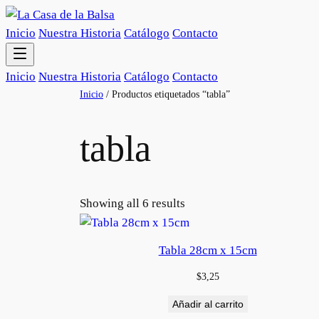
Inicio
Nuestra Historia
Catálogo
Contacto
Inicio
Nuestra Historia
Catálogo
Contacto
Saltar
Inicio
/ Productos etiquetados “tabla”
al
contenido
tabla
Showing all 6 results
Tabla 28cm x 15cm
$
3,25
Añadir al carrito