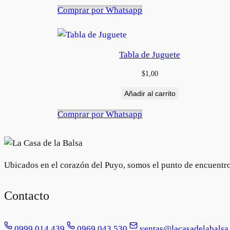
Comprar por Whatsapp
Tabla de Juguete
$
1,00
Añadir al carrito
Comprar por Whatsapp
Ubicados en el corazón del Puyo, somos el punto de encuentro e
Contacto
0999 014 439
0969 043 530
ventas@lacasadelabalsa