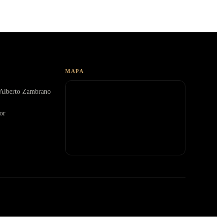
MAPA
. Alberto Zambrano
or