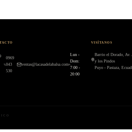
TACTO
VISÍTANOS
Lun -
Barrio el Dorado, Av
9
0969
Dom:
y los Pindos
043
ventas@lacasadelabalsa.com
7:00 -
Puyo - Pastaza, Ecuad
530
20:00
NICO