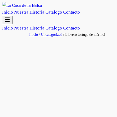
Inicio
Nuestra Historia
Catálogo
Contacto
Inicio
Nuestra Historia
Catálogo
Contacto
Saltar
Inicio
/
Uncategorized
/ Llavero tortuga de mármol
al
contenido