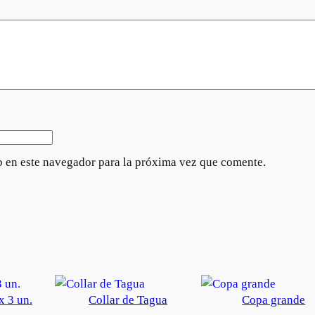
l
c
a
n
t
i
d
a
d
 en este navegador para la próxima vez que comente.
x 3 un.
Collar de Tagua
Copa grande