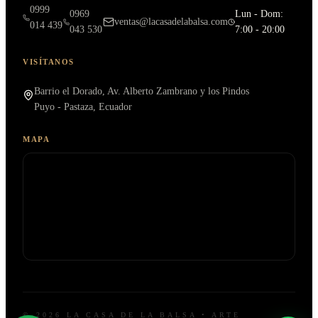
0999
0969
Lun - Dom:
ventas@lacasadelabalsa.com
014 439
043 530
7:00 - 20:00
VISÍTANOS
Barrio el Dorado, Av. Alberto Zambrano y los Pindos
Puyo - Pastaza, Ecuador
MAPA
© 2026 LA CASA DE LA BALSA • ARTE